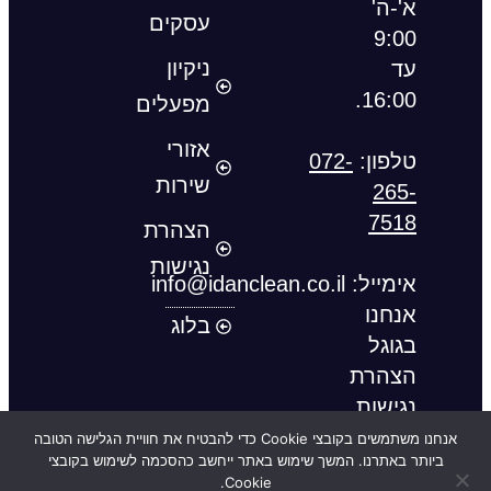
א'-ה'
עסקים
9:00
ניקיון
עד
16:00.
מפעלים
אזורי
טלפון:
072-
שירות
265-
7518
הצהרת
נגישות
אימייל
:
info@idanclean.co.il
אנחנו
בלוג
בגוגל
הצהרת
נגישות
אנחנו משתמשים בקובצי Cookie כדי להבטיח את חוויית הגלישה הטובה
כל הזכויות שמורות © עידן שירותי ניקיון |
גוגל מיי ביזנס
ביותר באתרנו. המשך שימוש באתר ייחשב כהסכמה לשימוש בקובצי
Cookie.