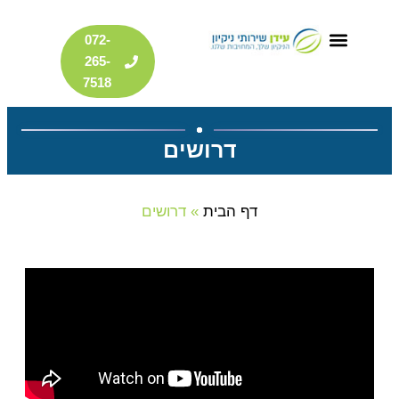
דילוג
072-
לתוכן
265-
7518
דרושים
דף הבית
»
דרושים