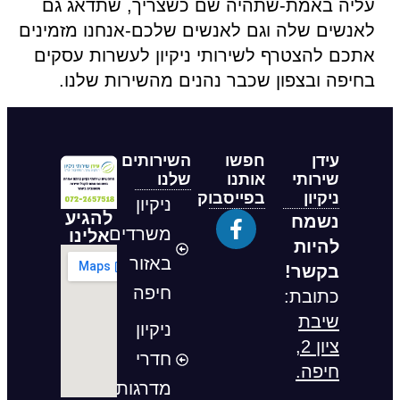
עליה באמת-שתהיה שם כשצריך, שתדאג גם
לאנשים שלה וגם לאנשים שלכם-אנחנו מזמינים
אתכם להצטרף לשירותי ניקיון לעשרות עסקים
בחיפה ובצפון שכבר נהנים מהשירות שלנו.
עידן
חפשו
השירותים
שירותי
אותנו
שלנו
ניקיון
בפייסבוק
ניקיון
להגיע
נשמח
משרדים
אלינו
להיות
באזור
בקשר!
חיפה
כתובת:
שיבת
ניקיון
ציון 2,
חדרי
חיפה.
מדרגות